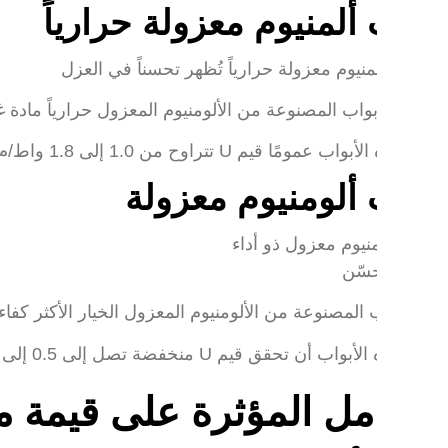
اب ألمنيوم معزولة حرارياً
 الأبواب المصنوعة من الألومنيوم المعزول حرارياً مادة غير موص
 عمومًا قيم U تتراوح من 1.0 إلى 1.8 واط/م²ك، مما يوفر عزلًا أفضل من الأبواب القياسية.
اب ألومنيوم معزولة
الأبواب المصنوعة من الألومنيوم المعزول الخيار الأكثر كفاءة 
 أن تحقق قيم U منخفضة تصل إلى 0.5 إلى 1.0 واط/م²ك، مما يوفر مقاومة حرارية فائقة وتوفيرًا في الطاقة.