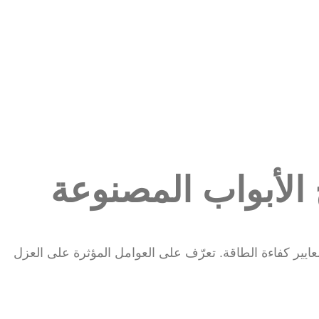
حرارة (U-Value) لألواح الأبواب المصنوعة
ل، والالتزام بمعايير كفاءة الطاقة. تعرّف على العوامل المؤثرة على العزل