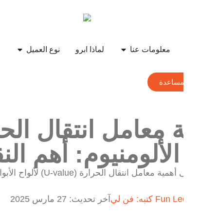
ج
معلومات عنا
لماذا ابرو
نوع العميل
الموار
ب المساعدة
 الألومنيوم: أهم النق
تعرّف على أهمية معامل ا
ري.
كتبه:
فن لي
آخر تحديث:
27 مارس 2025