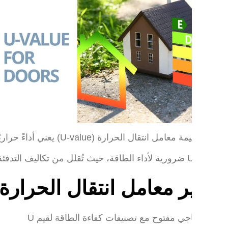
عامل انتقال الحرارة (U-value) يعني أداءً حراريًا أفضل، وهو أمر بالغ الأهمية لكفاءة الطاقة في
د، وتُحسّن الراحة في المباني، مما يجعلها عاملاً رئيسياً عند الاختيار
 معامل انتقال الحرارة (U-Value) لألواح الأبواب المصنوعة من الألومنيوم