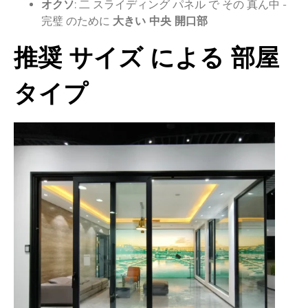
オクソ
:
二
スライディング
パネル
で
その
真ん中 -
完璧
のために
大きい
中央
開口部
推奨
サイズ
による
部屋
タイプ