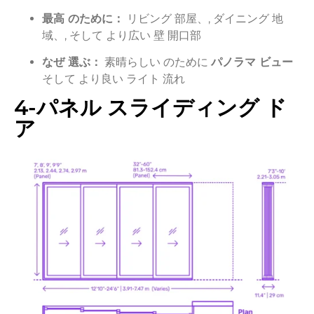
最高
のために：
リビング
部屋、,
ダイニング
地
域、,
そして
より広い
壁
開口部
なぜ
選ぶ：
素晴らしい
のために
パノラマ
ビュー
そして
より良い
ライト
流れ
4-
パネル
スライディング
ド
ア