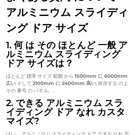
アルミニウム
スライディ
ング
ドア
サイズ
1. 何
は
その
ほとんど
一般
ア
ルミニウム
スライディング
ドア
サイズは？
ほとんど
標準
サイズ
範囲
から
1500mm
に
6000mm
広い
そして
2100mm
に
2400mm
高い
,
依存する
の上
その
番号
の
パネル。.
2. できる
アルミニウム
スラ
イディング
ドア
なれ
カスタ
マイズ?
はい、
アルミニウム
スライディング
ドア
できる
なれ
完