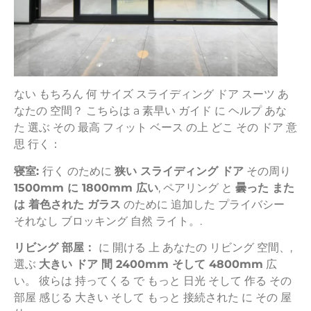
ない
もちろん
何
サイズ
スライディング
ドア
スーツ
あ
なたの
空間？
こちらは
a
素早い
ガイド
に
ヘルプ
あな
た
選ぶ
その
最高
フィット
ベース
の上
どこ
その
ドア
意
思
行く：
寝室:
行く
のために
狭い
スライディング
ドア
その周り
1500mm
に
1800mm
広い
,
ペアリング
と
曇った
また
は
着色された
ガラス
のために
追加した
プライバシー
それなし
ブロッキング
自然
ライト。.
リビング
部屋：
に
開ける
上
あなたの
リビング
空間、,
選ぶ
大きい
ドア
間
2400mm
そして
4800mm
広
い。
彼らは
持ってくる
で
もっと
日光
そして
作る
その
部屋
感じる
大きい
そして
もっと
接続された
に
その
屋