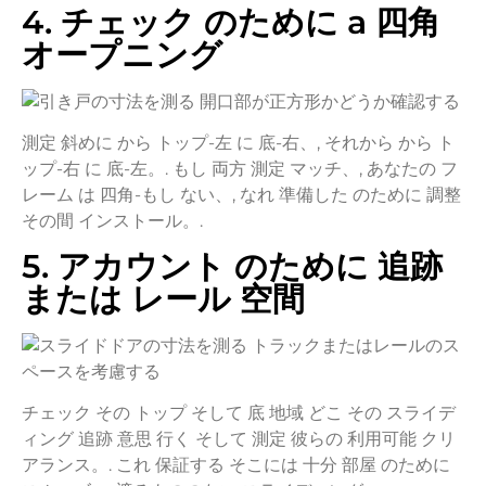
4.
チェック
のために
a
四角
オープニング
測定
斜めに
から
トップ-
左
に
底-
右、,
それから
から
ト
ップ-
右
に
底-
左。.
もし
両方
測定
マッチ、,
あなたの
フ
レーム
は
四角-
もし
ない、,
なれ
準備した
のために
調整
その間
インストール。.
5.
アカウント
のために
追跡
または
レール
空間
チェック
その
トップ
そして
底
地域
どこ
その
スライデ
ィング
追跡
意思
行く
そして
測定
彼らの
利用可能
クリ
アランス。.
これ
保証する
そこには
十分
部屋
のために