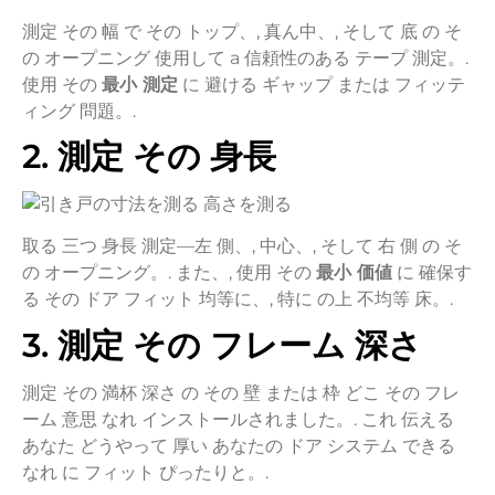
測定
その
幅
で
その
トップ、,
真ん中、,
そして
底
の
そ
の
オープニング
使用して
a
信頼性のある
テープ
測定。.
使用
その
最小
測定
に
避ける
ギャップ
または
フィッテ
ィング
問題。.
2.
測定
その
身長
取る
三つ
身長
測定—
左
側、,
中心、,
そして
右
側
の
そ
の
オープニング。.
また、,
使用
その
最小
価値
に
確保す
る
その
ドア
フィット
均等に、,
特に
の上
不均等
床。.
3.
測定
その
フレーム
深さ
測定
その
満杯
深さ
の
その
壁
または
枠
どこ
その
フレ
ーム
意思
なれ
インストールされました。.
これ
伝える
あなた
どうやって
厚い
あなたの
ドア
システム
できる
なれ
に
フィット
ぴったりと。.