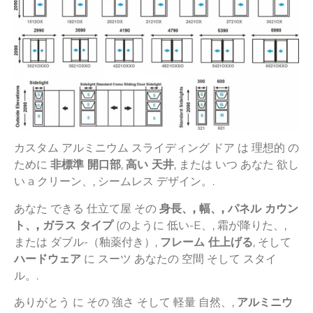
カスタム
アルミニウム
スライディング
ドア
は
理想的
の
ために
非
標準
開口部
,
高い
天井
,
または
いつ
あなた
欲し
い
a
クリーン、,
シームレス
デザイン。.
あなた
できる
仕立て屋
その
身長、,
幅、,
パネル
カウン
ト、,
ガラス
タイプ
(
のように
低い-
E、,
霜が降りた、,
または
ダブル-
（釉薬付き）,
フレーム
仕上げる
,
そして
ハードウェア
に
スーツ
あなたの
空間
そして
スタイ
ル。.
ありがとう
に
その
強さ
そして
軽量
自然、,
アルミニウ