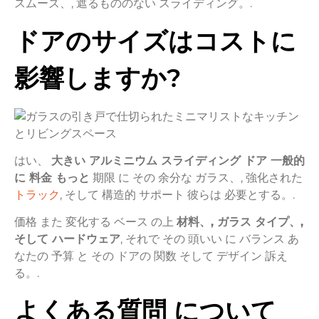
スムーズ、,
遮るもののない
スライディング。.
ドアのサイズはコストに
影響しますか?
はい、
大きい
アルミニウム
スライディング
ドア
一般的
に
料金
もっと
期限
に
その
余分な
ガラス、,
強化された
トラック
,
そして
構造的
サポート
彼らは
必要とする。.
価格
また
変化する
ベース
の上
材料、,
ガラス
タイプ、,
そして
ハードウェア
,
それで
その
頭いい
に
バランス
あ
なたの
予算
と
その
ドアの
関数
そして
デザイン
訴え
る。.
よくある質問
について