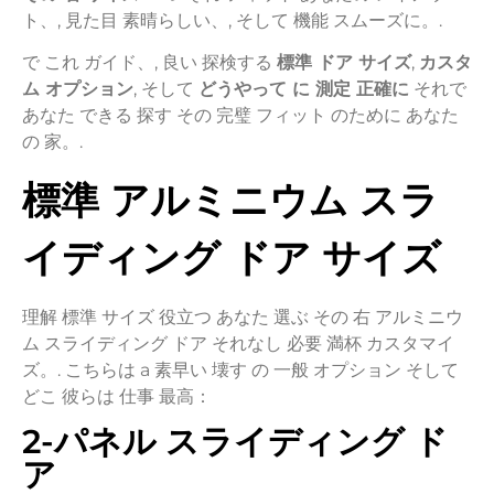
ト、,
見た目
素晴らしい、,
そして
機能
スムーズに。.
で
これ
ガイド、,
良い
探検する
標準
ドア
サイズ
,
カスタ
ム
オプション
,
そして
どうやって
に
測定
正確に
それで
あなた
できる
探す
その
完璧
フィット
のために
あなた
の
家。.
標準
アルミニウム
スラ
イディング
ドア
サイズ
理解
標準
サイズ
役立つ
あなた
選ぶ
その
右
アルミニウ
ム
スライディング
ドア
それなし
必要
満杯
カスタマイ
ズ。.
こちらは
a
素早い
壊す
の
一般
オプション
そして
どこ
彼らは
仕事
最高：
2-
パネル
スライディング
ド
ア