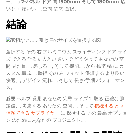
ー、,
a
2-
パネル
ドア
間
1500mm
そして
1800mm
広
い
は
a
頭いい、,
空間-
節約
選択。.
結論
選択する
その
右
アルミニウム
スライディング
ドア
サイ
ズ
できる
作る
a
大きい
違い
で
どうやって
あなたの
空
間
見た目、,
感じる、,
そして
機能。.
から
標準
幅
に
カ
スタム
構成、,
取得
その
右
フィット
保証する
より良い
快適、,
デザイン
流れ、,
そして
長さ-
学期
パフォーマン
ス。.
必要
ヘルプ
発見
あなたの
完璧
サイズ？
取る
正確な
測
定値、,
考慮する
あなたの
空間、,
そして
接続する
と
a
信頼できる
サプライヤー
に
探検する
その
最高
オプショ
ン
のために
あなたの
プロジェクト。.