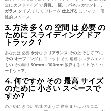
全に
カスタマイズ
で
身長、,
幅、,
パネル
カウント、,
ガラス
タイプ
,
そして
フレーム
仕上げる
に
フィット
個
性的
スペース。.
3. 方法
多くの
空間
は
必要
の
ために
スライディング
ドア
トラック？
あなたは
必要
余分な
クリアランス
その上
そして
下に
その
オープニング
に
フィット
その
追跡
システム-
いつ
もの
その周り
50mm～
100mm
依存する
の上
その
ハ
ードウェア。.
4. 何ですか
その
最高
サイズ
のために
小さい
スペースで
すか?
のために
きつい
地域
のように
寝室
または
バルコニ