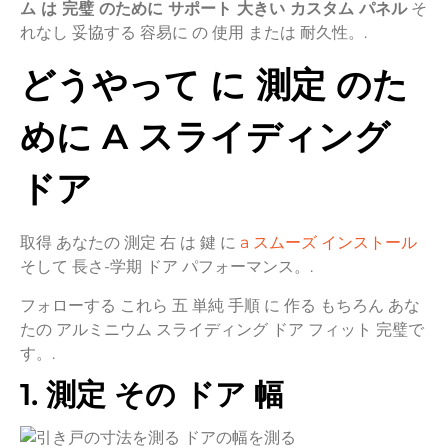
ム
は
完璧
のために
サポート
大きい
カスタム
パネル
そ
れなし
妥協する
容易に
の
使用
または
耐久性。.
どうやって
に
測定
のた
めに
A
スライディング
ドア
取得
あなたの
測定
右
は
鍵
に
a
スムーズ
インストール
そして
長さ-
学期
ドア
パフォーマンス。.
フォローする
これら
五
単純
手順
に
作る
もちろん
あな
たの
アルミニウム
スライディング
ドア
フィット
完璧で
す。.
1.
測定
その
ドア
幅