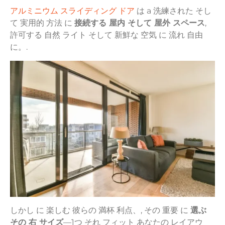
アルミニウム
スライディング
ドア
は
a
洗練された
そし
て
実用的
方法
に
接続する
屋内
そして
屋外
スペース
,
許可する
自然
ライト
そして
新鮮な
空気
に
流れ
自由
に。.
しかし
に
楽しむ
彼らの
満杯
利点、,
その
重要
に
選ぶ
その
右
サイズ
—
1つ
それ
フィット
あなたの
レイアウ