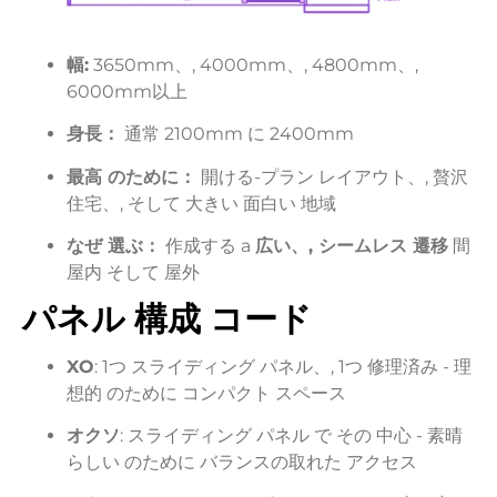
幅:
3650mm、,
4000mm、,
4800mm、,
6000mm以上
身長：
通常
2100mm
に
2400mm
最高
のために：
開ける-
プラン
レイアウト、,
贅沢
住宅、,
そして
大きい
面白い
地域
なぜ
選ぶ：
作成する
a
広い、,
シームレス
遷移
間
屋内
そして
屋外
パネル
構成
コード
XO
:
1つ
スライディング
パネル、,
1つ
修理済み -
理
想的
のために
コンパクト
スペース
オクソ
:
スライディング
パネル
で
その
中心 -
素晴
らしい
のために
バランスの取れた
アクセス