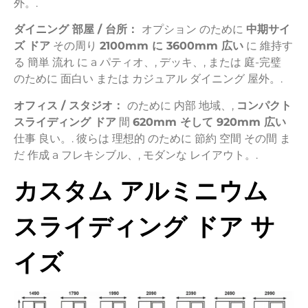
外。.
ダイニング
部屋 /
台所：
オプション
のために
中期
サイ
ズ
ドア
その周り
2100mm
に
3600mm
広い
に
維持す
る
簡単
流れ
に
a
パティオ、,
デッキ、,
または
庭-
完璧
のために
面白い
または
カジュアル
ダイニング
屋外。.
オフィス /
スタジオ：
のために
内部
地域、,
コンパクト
スライディング
ドア
間
620mm
そして
920mm
広い
仕事
良い。.
彼らは
理想的
のために
節約
空間
その間
ま
だ
作成
a
フレキシブル、,
モダンな
レイアウト。.
カスタム
アルミニウム
スライディング
ドア
サ
イズ