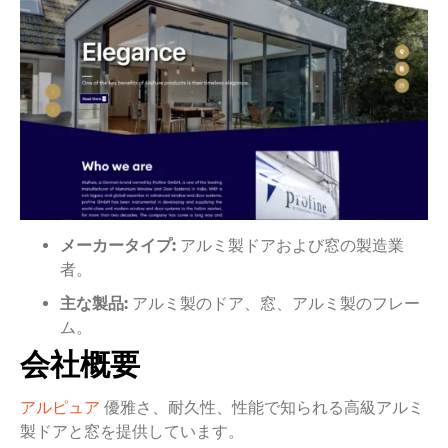
メーカータイプ:
アルミ製ドアおよび窓の製造業
者。
主な製品:
アルミ製のドア、窓、アルミ製のフレー
ム。
会社概要
アルピュア
優雅さ、耐久性、性能で知られる高級アルミ
製ドアと窓を提供しています。