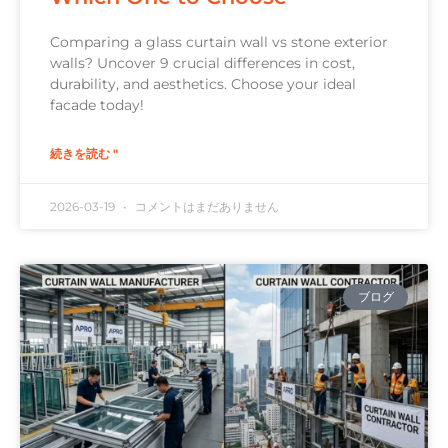
Comparing a glass curtain wall vs stone exterior
walls? Uncover 9 crucial differences in cost,
durability, and aesthetics. Choose your ideal
facade today!
続きを読む "
2026-03-19
コメントはまだありません
ブログ