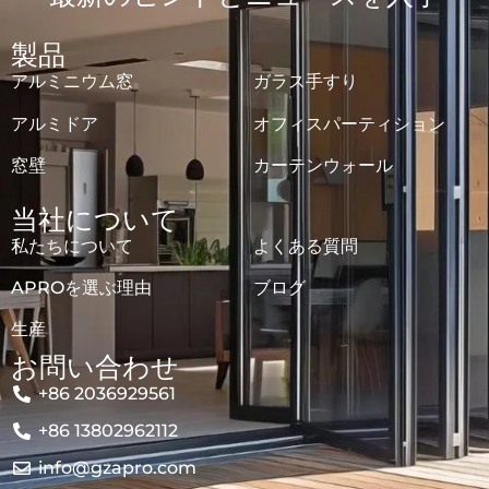
製品
アルミニウム窓
ガラス手すり
アルミドア
オフィスパーティション
窓壁
カーテンウォール
当社について
私たちについて
よくある質問
APROを選ぶ理由
ブログ
生産
お問い合わせ
+86 2036929561
+86 13802962112
info@gzapro.com