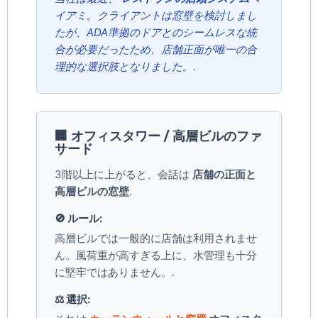
イアミ。クライアントは窓壁を検討しまし
たが、ADA準拠のドアとのシームレスな統
合が必要だったため、店舗正面が唯一の合
理的な選択肢となりました。.
🏢 オフィスタワー / 高層ビルのファ
サード
3階以上に上がると、会話は
店舗の正面と
高層ビルの窓壁
.
🚫 ルール:
高層ビルでは一般的に店舗は利用されませ
ん。風荷重が高すぎる上に、水管理も十分
に堅牢ではありません。.
⚖️ 選択: