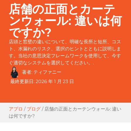
店舗の正面とカーテ
ンウォール: 違いは何
ですか?
店頭と窓壁の違いについて、明確な長所と短所、コス
ト、水漏れのリスク、選択のヒントとともに説明しま
す。当社の意思決定フレームワークを使用して、今す
ぐ適切なシステムを選択してください。.
著者:
ティファニー
最終更新日:
2026 年 1 月 23 日
アプロ
/
ブログ
/
店舗の正面とカーテンウォール: 違い
は何ですか?