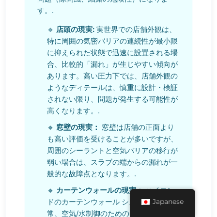
す。.
🔹
店頭の現実:
実世界での店舗外観は、
特に周囲の気密バリアの連続性が最小限
に抑えられた状態で迅速に設置される場
合、比較的「漏れ」が生じやすい傾向が
あります。高い圧力下では、店舗外観の
ようなディテールは、慎重に設計・検証
されない限り、問題が発生する可能性が
高くなります。.
🔹
窓壁の現実：
窓壁は店舗の正面より
も高い評価を受けることが多いですが、
周囲のシーラントと空気バリアの移行が
弱い場合は、スラブの端からの漏れが一
般的な故障点となります。.
🔹
カーテンウォールの現実：
ハイエン
ドのカーテンウォール システムでは通
Japanese
常、空気/水制御のためのより明確な戦