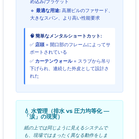
め込み/ブラケット
🔹
最適な用途:
高層ビルのファサード、
大きなスパン、より高い性能要求
🧠 簡単なメンタルショートカット:
✅
店頭
= 開口部のフレームによってサ
ポートされている
✅
カーテンウォール
= スラブから吊り
下げられ、連続した外皮として設計さ
れた
💧 水管理（排水 vs 圧力均等化 ―
「涙」の現実）
紙の上では同じように見えるシステムで
も、現場ではまったく異なる動作をしま