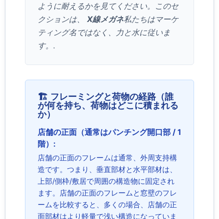
ように耐えるかを見てください。このセ
クションは、
X線メガネ
私たちはマーケ
ティング名ではなく、力と水に従いま
す。.
🏗️ フレーミングと荷物の経路（誰
が何を持ち、荷物はどこに積まれる
か）
店舗の正面（通常はパンチング開口部 / 1
階）:
店舗の正面のフレームは通常、外周支持構
造です。つまり、垂直部材と水平部材は、
上部/側枠/敷居で周囲の構造物に固定され
ます。店舗の正面のフレームと窓壁のフレ
ームを比較すると、多くの場合、店舗の正
面部材はより軽量で浅い構造になっていま