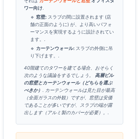
それは
カーテンウォールと窓壁
オフィスタ
ワー向け
.
🔹
窓壁:
スラブの間に設置されます (店
舗の正面のように) が、より高いパフォ
ーマンスを実現するように設計されてい
ます。.
🔹
カーテンウォール:
スラブの外側に吊
り下げます。.
40階建てのタワーを建てる場合、おそらく
次のような議論をするでしょう。
高層ビル
の窓壁とカーテンウォール（どちらを選ぶ
べきか）
. カーテンウォールは見た目が最高
（全面ガラスの外観）ですが、窓壁は安価
であることが多いですが、スラブの端が露
出します（アルミ製のカバーが必要）。.