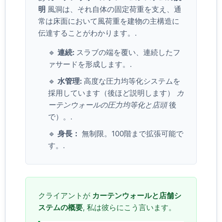
明
風洞は、それ自体の固定荷重を支え、通
常は床面において風荷重を建物の主構造に
伝達することがわかります。.
🔹
連続:
スラブの端を覆い、連続したフ
ァサードを形成します。.
🔹
水管理:
高度な圧力均等化システムを
採用しています（後ほど説明します）
カ
ーテンウォールの圧力均等化と店頭
後
で）。.
🔹
身長：
無制限。100階まで拡張可能で
す。.
クライアントが
カーテンウォールと店舗シ
ステムの概要
, 私は彼らにこう言います。