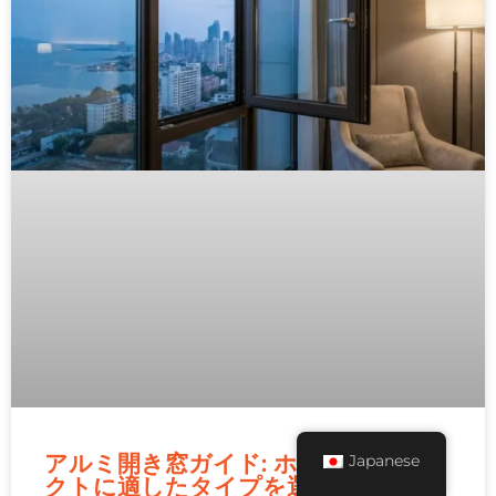
アルミ開き窓ガイド: ホテルプロジェ
Japanese
クトに適したタイプを選択するには?