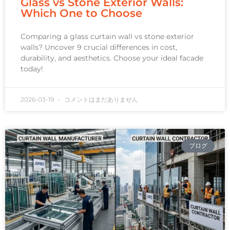
Glass vs Stone Exterior Walls:
Which One to Choose
Comparing a glass curtain wall vs stone exterior
walls? Uncover 9 crucial differences in cost,
durability, and aesthetics. Choose your ideal facade
today!
2026-03-19
コメントはまだありません
ブログ