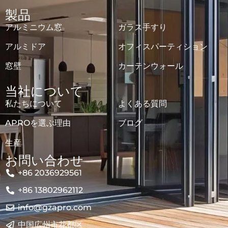
製品
アルミニウム窓
ガラス手すり
アルミドア
オフィスパーティション
窓壁
カーテンウォール
当社について
私たちについて
よくある質問
APROを選ぶ理由
ブログ
生産
お問い合わせ
+86 2036929561
+86 13802962112
info@gzapro.com
中国広州市花都区