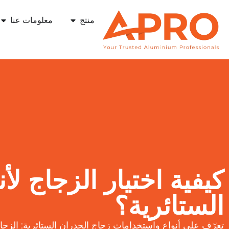
منتج
معلومات عنا
كيفية اختيار الزجاج لأ
الستائرية؟
تعرّف على أنواع واستخدامات زجاج الجدران الستائرية: الزجا