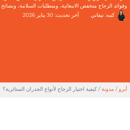
وفوائد الزجاج منخفض الانبعاثية، ومتطلبات السلامة، ونصائح 
كتبه:
تيفاني
آخر تحديث:
30 يناير 2026
أبرو
/
مدونة
/
كيفية اختيار الزجاج لأنواع الجدران الستائرية؟