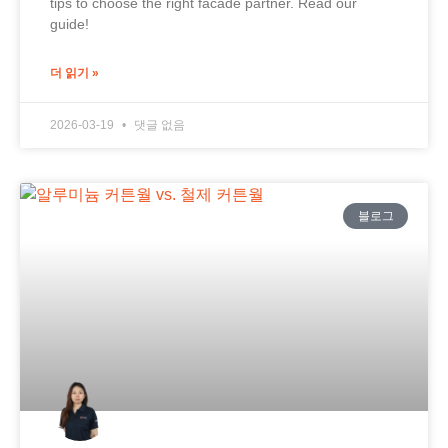
tips to choose the right facade partner. Read our
guide!
더 읽기 »
2026-03-19
댓글 없음
블로그