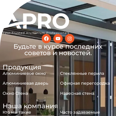
Будьте в курсе последних
советов и новостей.
Продукция
Алюминиевое окно
Стеклянные перила
Алюминиевая дверь
Офисная перегородка
Окно Стена
Навесная стена
Наша компания
Кто мы такие
Часто задаваемые