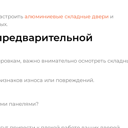
настроить
алюминиевые складные двери
и
ых.
предварительной
ировкам, важно внимательно осмотреть складн
ризнаков износа или повреждений.
ыми панелями?
гут привести к плохой работе ваших дверей.