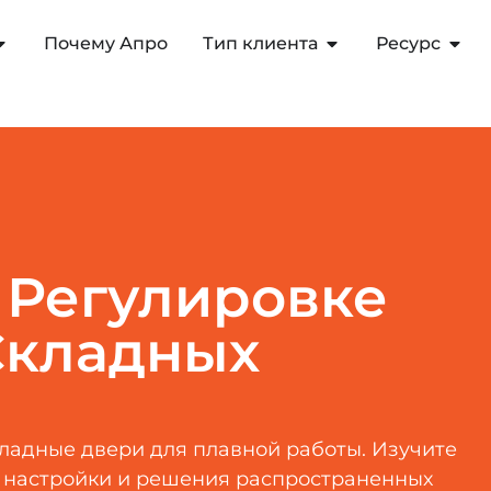
Почему Апро
Тип клиента
Ресурс
 Регулировке
Складных
ладные двери для плавной работы. Изучите
 настройки и решения распространенных