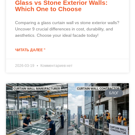
Glass vs Stone Exterior Walls:
Which One to Choose
Comparing a glass curtain wall vs stone exterior walls?
Uncover 9 crucial differences in cost, durability, and
aesthetics. Choose your ideal facade today!
ЧИТАТЬ ДАЛЕЕ "
2026-03-19
Комментариев нет
БЛОГ