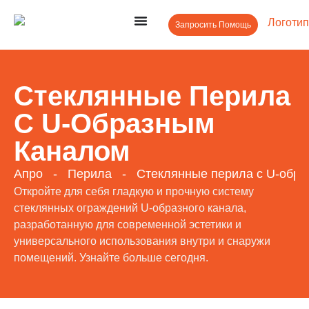
Запросить Помощь
Стеклянные Перила
С U-Образным
Каналом
Апро
-
Перила
-
Стеклянные перила с U-обр
Откройте для себя гладкую и прочную систему
стеклянных ограждений U-образного канала,
разработанную для современной эстетики и
универсального использования внутри и снаружи
помещений. Узнайте больше сегодня.