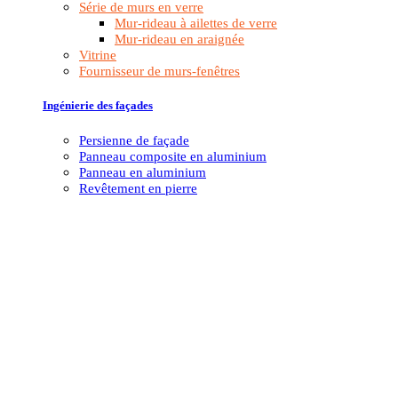
Série de murs en verre
Mur-rideau à ailettes de verre
Mur-rideau en araignée
Vitrine
Fournisseur de murs-fenêtres
Ingénierie des façades
Persienne de façade
Panneau composite en aluminium
Panneau en aluminium
Revêtement en pierre