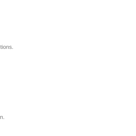
tions.
n.