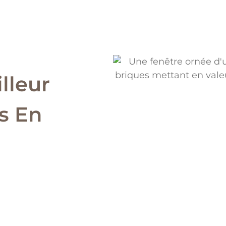
lleur
s En