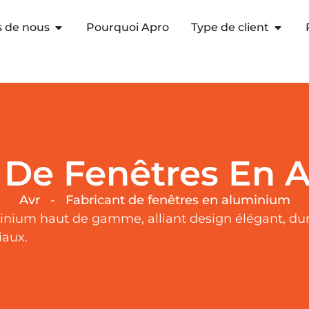
s de nous
Pourquoi Apro
Type de client
 De Fenêtres En 
Avr
-
Fabricant de fenêtres en aluminium
nium haut de gamme, alliant design élégant, durab
iaux.