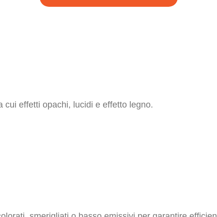
 cui effetti opachi, lucidi e effetto legno.
 colorati, smerigliati o basso emissivi per garantire effici