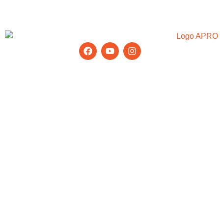
Rimani aggiornato con gli ultimi
suggerimenti e notizie
Prodotti
Finestra in alluminio
Ringhiera in vetro
Porta in alluminio
Partizione per ufficio
Parete finestra
Muro di cortina
La nostra azienda
Chi siamo
Domande frequenti
Perché APRO
Blog