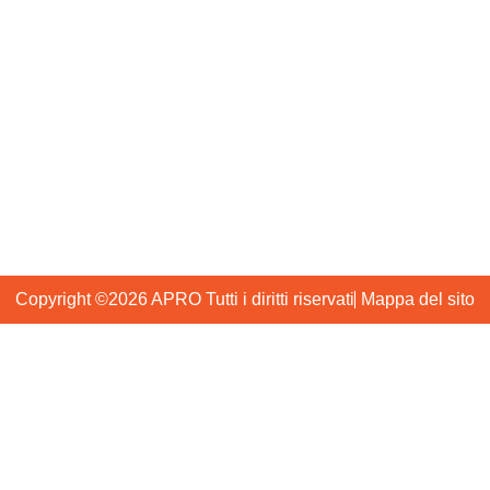
Produzione
Contattaci
+86 2036929561
+86 13802962112
info@gzapro.com
Distretto di Huadu Guangzhou, Cina
Copyright ©2026 APRO Tutti i diritti riservati
Mappa del sito