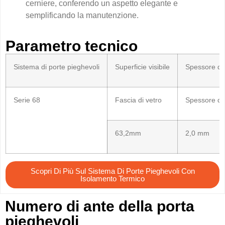
cerniere, conferendo un aspetto elegante e
semplificando la manutenzione.
Parametro tecnico
Sistema di porte pieghevoli
Superficie visibile
Spessore del
Serie 68
Fascia di vetro
Spessore de
63,2mm
2,0 mm
Scopri Di Più Sul Sistema Di Porte Pieghevoli Con
Isolamento Termico
Numero di ante della porta
pieghevoli