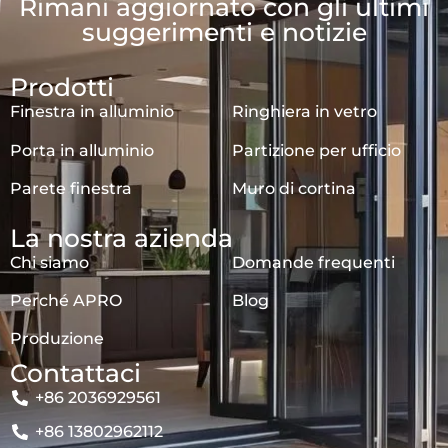
Rimani aggiornato con gli ultimi
suggerimenti e notizie
Prodotti
Finestra in alluminio
Ringhiera in vetro
Porta in alluminio
Partizione per ufficio
Parete finestra
Muro di cortina
La nostra azienda
Chi siamo
Domande frequenti
Perché APRO
Blog
Produzione
Contattaci
+86 2036929561
+86 13802962112