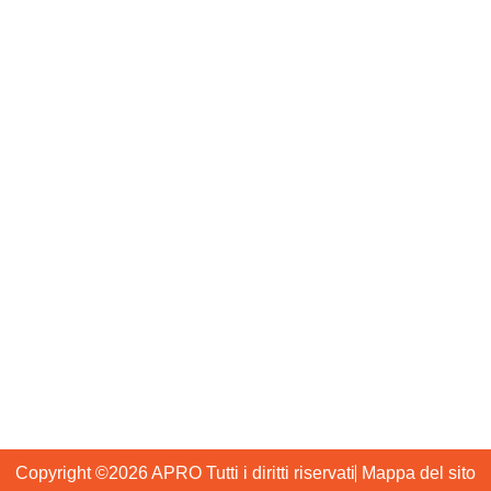
Parete finestra
Muro di cortina
La nostra azienda
Chi siamo
Domande frequenti
Perché APRO
Blog
Produzione
Contattaci
+86 2036929561
+86 13802962112
info@gzapro.com
Distretto di Huadu Guangzhou, Cina
Copyright ©2026 APRO Tutti i diritti riservati
Mappa del sito