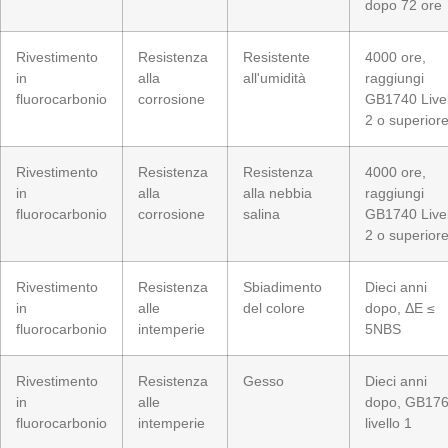
dopo 72 ore
Rivestimento
Resistenza
Resistente
4000 ore,
in
alla
all'umidità
raggiungi
fluorocarbonio
corrosione
GB1740 Livel
2 o superior
Rivestimento
Resistenza
Resistenza
4000 ore,
in
alla
alla nebbia
raggiungi
fluorocarbonio
corrosione
salina
GB1740 Livel
2 o superior
Rivestimento
Resistenza
Sbiadimento
Dieci anni
in
alle
del colore
dopo, ΔE ≤
fluorocarbonio
intemperie
5NBS
Rivestimento
Resistenza
Gesso
Dieci anni
in
alle
dopo, GB17
fluorocarbonio
intemperie
livello 1