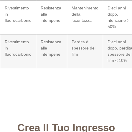
Rivestimento
Resistenza
Mantenimento
Dieci anni
in
alle
della
dopo,
fluorocarbonio
intemperie
lucentezza
ritenzione >
50%
Rivestimento
Resistenza
Perdita di
Dieci anni
in
alle
spessore del
dopo, perdita
fluorocarbonio
intemperie
film
spessore del
film < 10%
Crea Il Tuo Ingresso