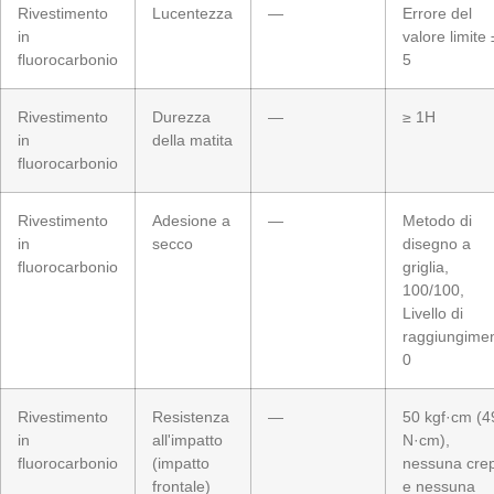
Rivestimento
Lucentezza
—
Errore del
in
valore limite 
fluorocarbonio
5
Rivestimento
Durezza
—
≥ 1H
in
della matita
fluorocarbonio
Rivestimento
Adesione a
—
Metodo di
in
secco
disegno a
fluorocarbonio
griglia,
100/100,
Livello di
raggiungime
0
Rivestimento
Resistenza
—
50 kgf·cm (4
in
all'impatto
N·cm),
fluorocarbonio
(impatto
nessuna cre
frontale)
e nessuna