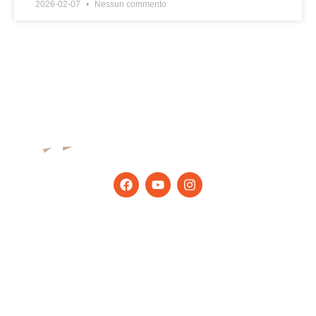
2026-02-07
Nessun commento
Rimani aggiornato con gli ultimi
suggerimenti e notizie
Prodotti
Finestra in alluminio
Ringhiera in vetro
Porta in alluminio
Partizione per ufficio