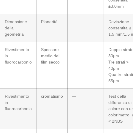
consentita
±3,0mm
Dimensione
Planarità
—
Deviazione
della
consentita ≤
geometria
1,5 mm/1,5 
Rivestimento
Spessore
—
Doppio strat
in
medio del
30μm
fluorocarbonio
film secco
Tre strati >
40μm
Quattro strat
55μm
Rivestimento
cromatismo
—
Test della
in
differenza di
fluorocarbonio
colore con u
colorimetro:
< 2NBS