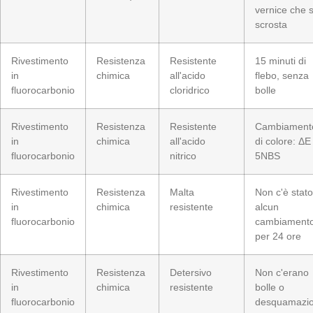
vernice che s
scrosta
Rivestimento
Resistenza
Resistente
15 minuti di
in
chimica
all'acido
flebo, senza
fluorocarbonio
cloridrico
bolle
Rivestimento
Resistenza
Resistente
Cambiament
in
chimica
all'acido
di colore: ΔE
fluorocarbonio
nitrico
5NBS
Rivestimento
Resistenza
Malta
Non c'è stato
in
chimica
resistente
alcun
fluorocarbonio
cambiament
per 24 ore
Rivestimento
Resistenza
Detersivo
Non c'erano
in
chimica
resistente
bolle o
fluorocarbonio
desquamazio