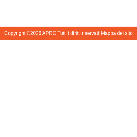
Distretto di Huadu Guangzhou, Cina
Copyright ©2026 APRO Tutti i diritti riservati
Mappa del sito