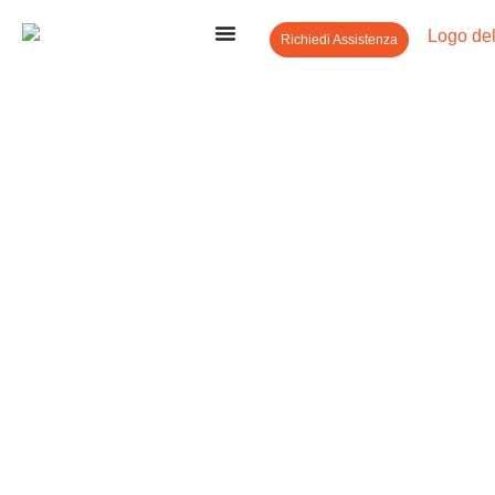
Richiedi Assistenza
Progetti Di Case Di
Lusso
Apro
-
Progetti di case di lusso
Esplora i progetti di case di lusso di Aprowin,
caratterizzati da design straordinari, materiali di prima
qualità e una lavorazione artigianale eccezionale, pensati
per uno stile di vita moderno e sofisticato.