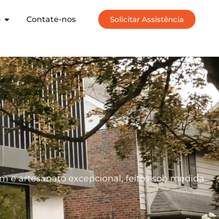
o
Contate-nos
Solicitar Assistência
m e artesanato excepcional, feitos sob medida