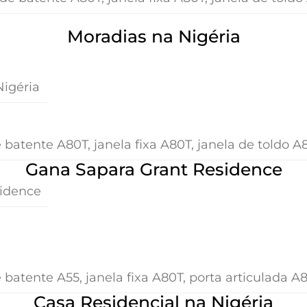
Moradias na Nigéria
Nigéria
 batente A80T, janela fixa A80T, janela de toldo A
Gana Sapara Grant Residence
sidence
 batente A55, janela fixa A80T, porta articulada A
Casa Residencial na Nigéria