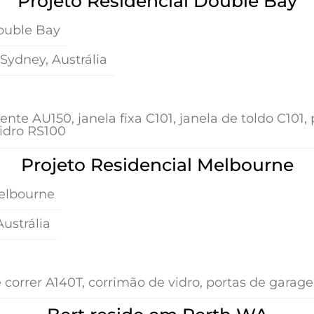
Projeto Residencial Double Bay
Double Bay
Sydney, Austrália
ente AU150, janela fixa C101, janela de toldo C101,
idro RS100
Projeto Residencial Melbourne
Melbourne
ustrália
 correr A140T, corrimão de vidro, portas de garag