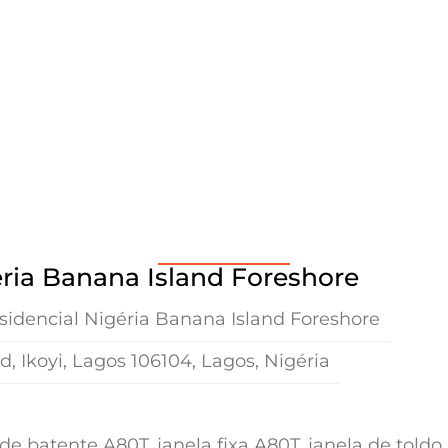
ria Banana Island Foreshore
idencial Nigéria Banana Island Foreshore
d, Ikoyi, Lagos 106104, Lagos, Nigéria
de batente A80T, janela fixa A80T, janela de toldo