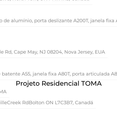
 de alumínio, porta deslizante A200T, janela fixa 
le Rd, Cape May, NJ 08204, Nova Jersey, EUA
 batente A55, janela fixa A80T, porta articulada A
Projeto Residencial TOMA
OMA
villeCreek RdBolton ON L7C3B7, Canadá