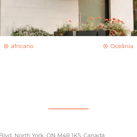
africano
Oceânia
 Blvd, North York, ON M4R 1K5, Canadá