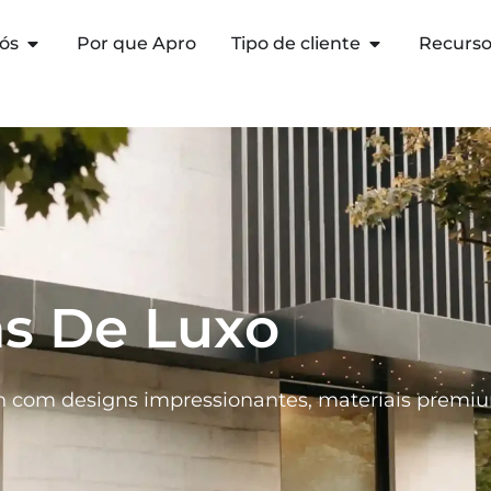
ós
Por que Apro
Tipo de cliente
Recurs
as De Luxo
in com designs impressionantes, materiais premiu