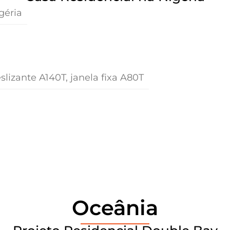
géria
slizante A140T, janela fixa A80T
Oceânia