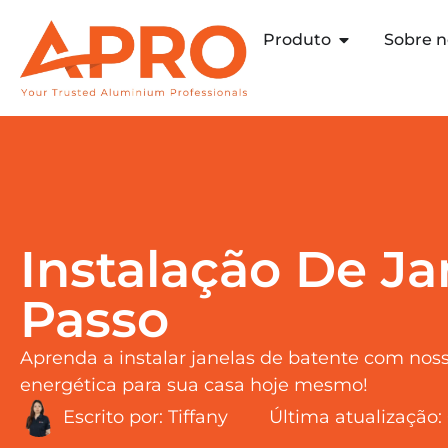
Produto
Sobre n
Instalação De Ja
Passo
Aprenda a instalar janelas de batente com nosso
energética para sua casa hoje mesmo!
Escrito por:
Tiffany
Última atualização: