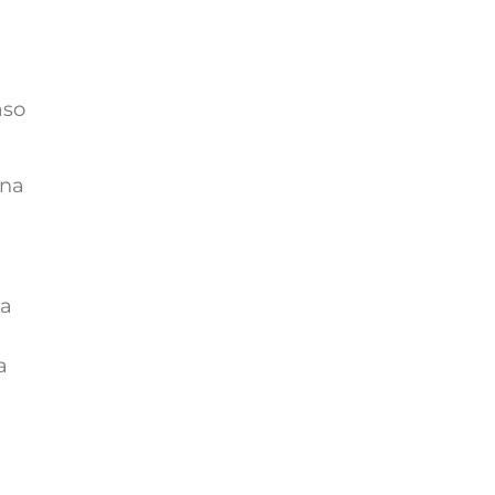
aso
 na
la
a