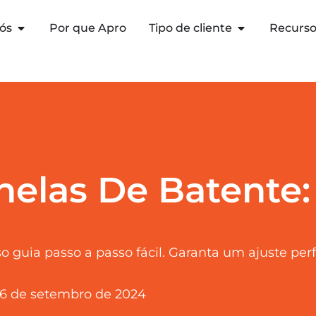
ós
Por que Apro
Tipo de cliente
Recurs
nelas De Batente:
 guia passo a passo fácil. Garanta um ajuste perfe
6 de setembro de 2024