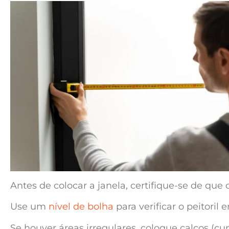
Antes de colocar a janela, certifique-se de que 
Use um
nível de bolha
para verificar o peitoril 
Se houver áreas irregulares, coloque calços (cun