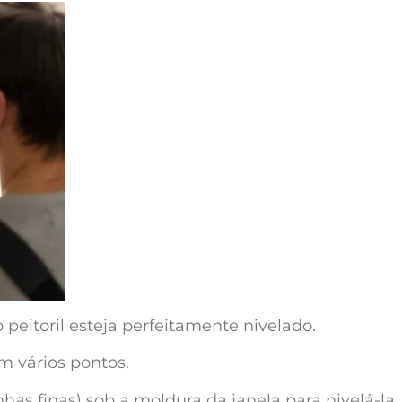
o peitoril esteja perfeitamente nivelado.
em vários pontos.
has finas) sob a moldura da janela para nivelá-la.