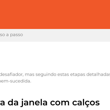
sso a passo
desafiador, mas seguindo estas etapas detalhadas
 bem-sucedida.
ra da janela com calços