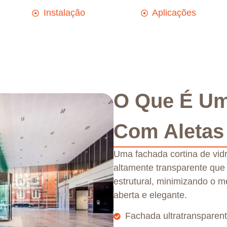
Instalação
Aplicações
O Que É Um
Com Aletas
Uma fachada cortina de vid
altamente transparente que u
estrutural, minimizando o me
aberta e elegante.
Fachada ultratransparent