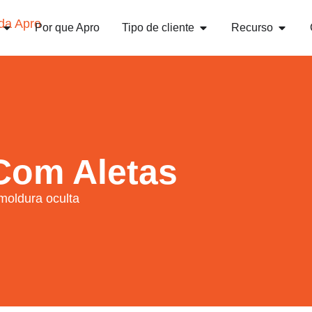
Por que Apro
Tipo de cliente
Recurso
 Com Aletas
moldura oculta