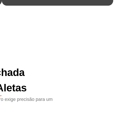
chada
Aletas
ro exige precisão para um