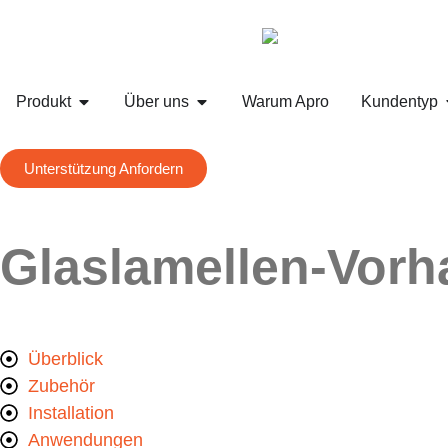
Produkt
Über uns
Warum Apro
Kundentyp
Unterstützung Anfordern
Glaslamellen-Vor
Apro
-
Überblick
Zubehör
Installation
Anwendungen