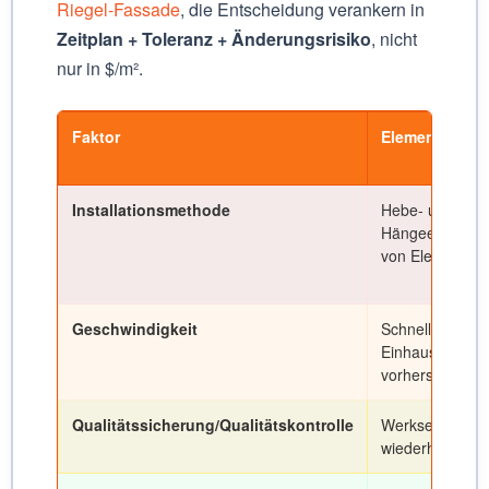
Riegel-Fassade
, die Entscheidung verankern in
Zeitplan + Toleranz + Änderungsrisiko
, nicht
nur in $/m².
Faktor
Elementfassa
Installationsmethode
Hebe- und
Hängeelemente
von Elementfa
Geschwindigkeit
Schnellerer
Einhausungszyk
vorhersehbare 
Qualitätssicherung/Qualitätskontrolle
Werkseitig gest
wiederholbare 