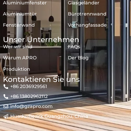
Aluminiumfenster
Glasgeländer
Aluminiumtür
Bürotrennwand
Fensterwand
Vorhangfassade
Unser Unternehmen
Wer wir sind
FAQs
Warum APRO
Der Blog
Produktion
Kontaktieren Sie uns
+86 2036929561
+86 13802962112
info@gzapro.com
Huadu-Bezirk Guangzhou, China