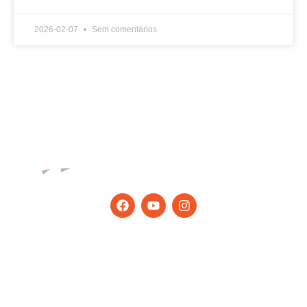
2026-02-07
Sem comentários
Fique por dentro das últimas dicas e
notícias.
Produtos
Janela de alumínio
Corrimão de vidro