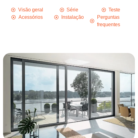
Visão geral
Série
Teste
Acessórios
Instalação
Perguntas
frequentes