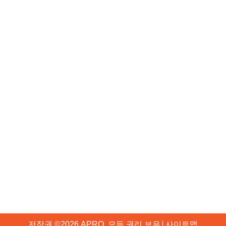
알루미늄 도어
사무실 파티션
창문 벽
커튼월
우리 회사
우리는 누구인가
자주 묻는 질문
왜 APRO인가
블로그
생산
문의하기
+86 2036929561
+86 13802962112
info@gzapro.com
중국 광저우 화두구
저작권 ©2026 APRO. 모든 권리 보유.
사이트맵