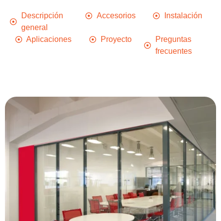
Descripción
Accesorios
Instalación
general
Aplicaciones
Proyecto
Preguntas
frecuentes