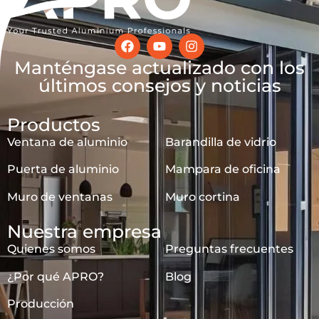
Manténgase actualizado con los
últimos consejos y noticias
Productos
Ventana de aluminio
Barandilla de vidrio
Puerta de aluminio
Mampara de oficina
Muro de ventanas
Muro cortina
Nuestra empresa
Quienes somos
Preguntas frecuentes
¿Por qué APRO?
Blog
Producción