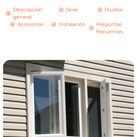
Descripción
Serie
Prueba
general
Accesorios
Instalación
Preguntas
frecuentes