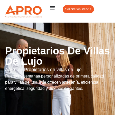
Solicitar Asistencia
Propietarios De Villas
De Lujo
Apro
-
Propietarios de villas de lujo
Puertas y ventanas personalizadas de primera calidad
para villas de lujo, que ofrecen artesanía, eficiencia
energética, seguridad y diseños elegantes.