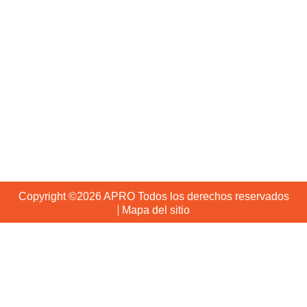
Producción
Contáctenos
+86 2036929561
+86 13802962112
info@gzapro.com
Distrito de Huadu Cantón, China
Copyright ©2026 APRO Todos los derechos reservados
Mapa del sitio