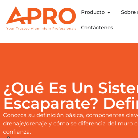
Producto
Sobre 
Contáctenos
¿Qué Es Un Sist
Escaparate? Defi
Conozca su definición básica, componentes clave
drenaje/drenaje y cómo se diferencia del muro c
confianza.