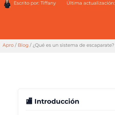
Escrito por:
Tiffany
Última actualización:
Apro
/
Blog
/
¿Qué es un sistema de escaparate? 
🏬 Introducción