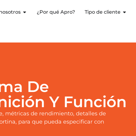
nosotros
¿Por qué Apro?
Tipo de cliente
ema De
nición Y Función
, métricas de rendimiento, detalles de
ortina, para que pueda especificar con