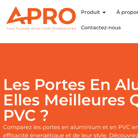
Produit
À propo
Contactez-nous
Les Portes En A
Elles Meilleures 
PVC ?
Comparez les portes en aluminium et en PVC en fo
efficacité énergétique et de leur style. Découvr