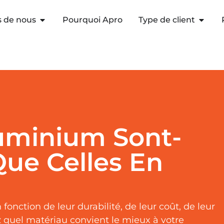
s de nous
Pourquoi Apro
Type de client
luminium Sont-
Que Celles En
nction de leur durabilité, de leur coût, de leur
ez quel matériau convient le mieux à votre