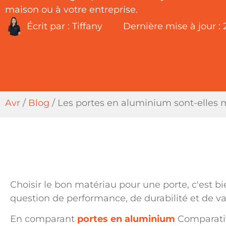
maison ou à votre entreprise.
Écrit par :
Tiffany
Dernière mise à jour :
Avr
/
Blog
/
Les portes en aluminium sont-elles m
Choisir le bon matériau pour une porte, c'est b
question de performance, de durabilité et de va
En comparant
portes en aluminium
Comparativ