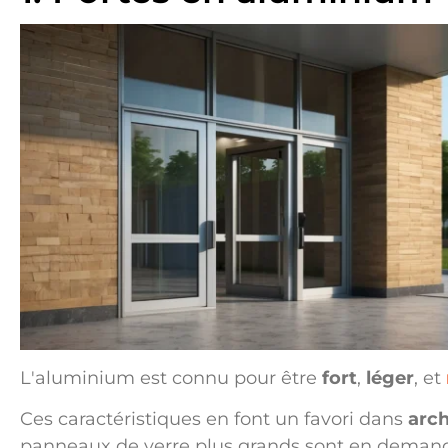
L'aluminium est connu pour être
fort
,
léger
, et
Ces caractéristiques en font un favori dans
arc
panneaux de verre plus grands sont en deman