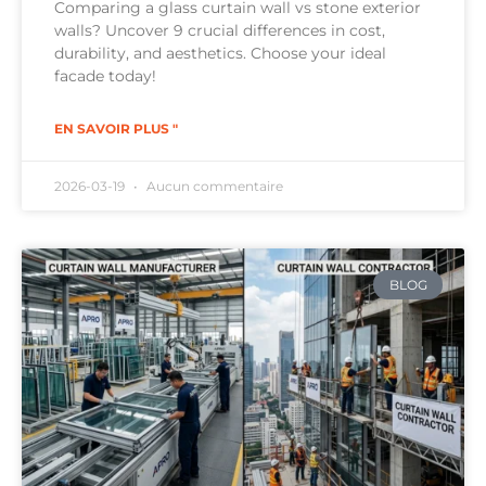
Comparing a glass curtain wall vs stone exterior
walls? Uncover 9 crucial differences in cost,
durability, and aesthetics. Choose your ideal
facade today!
EN SAVOIR PLUS "
2026-03-19
Aucun commentaire
BLOG