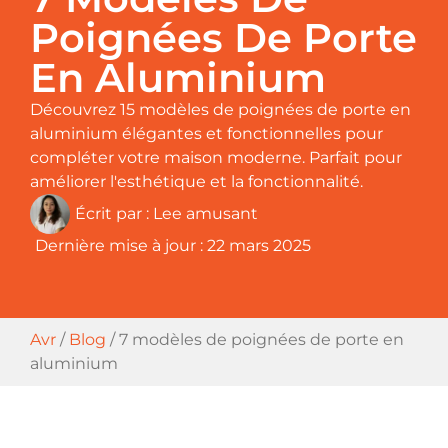
Poignées De Porte
En Aluminium
Découvrez 15 modèles de poignées de porte en
aluminium élégantes et fonctionnelles pour
compléter votre maison moderne. Parfait pour
améliorer l'esthétique et la fonctionnalité.
Écrit par :
Lee amusant
Dernière mise à jour :
22 mars 2025
Avr
/
Blog
/
7 modèles de poignées de porte en
aluminium