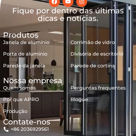
Fique por dentro das últimas
dicas e notícias.
Produtos
Janela de alumínio
Corrimão de vidro
Porta de alumínio
Divisória de escritório
Parede da janela
Parede de cortina
Nossa empresa
Quem somos
Perguntas frequentes
Por que APRO
Blogue
Produção
Contate-nos
+86 2036929561