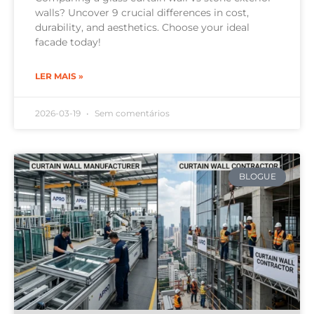
walls? Uncover 9 crucial differences in cost,
durability, and aesthetics. Choose your ideal
facade today!
LER MAIS »
2026-03-19
Sem comentários
BLOGUE