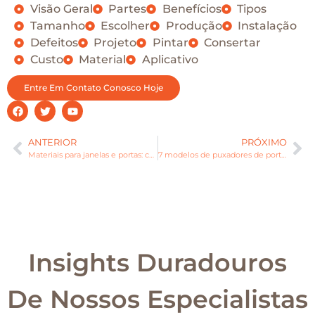
Visão Geral
Partes
Benefícios
Tipos
Tamanho
Escolher
Produção
Instalação
Defeitos
Projeto
Pintar
Consertar
Custo
Material
Aplicativo
Entre Em Contato Conosco Hoje
ANTERIOR
PRÓXIMO
Materiais para janelas e portas: compare as melhores opções.
7 modelos de puxadores de porta em alumínio
Insights Duradouros
De Nossos Especialistas