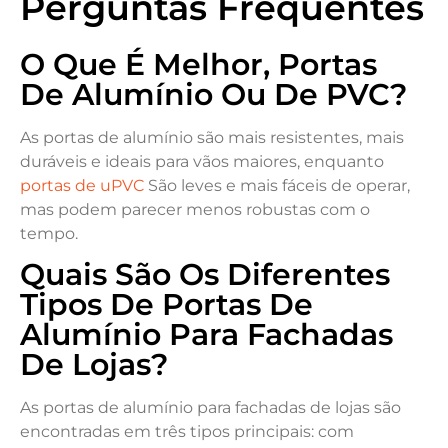
Perguntas Frequentes
O Que É Melhor, Portas
De Alumínio Ou De PVC?
As portas de alumínio são mais resistentes, mais
duráveis e ideais para vãos maiores, enquanto
portas de uPVC
São leves e mais fáceis de operar,
mas podem parecer menos robustas com o
tempo.
Quais São Os Diferentes
Tipos De Portas De
Alumínio Para Fachadas
De Lojas?
As portas de alumínio para fachadas de lojas são
encontradas em três tipos principais: com