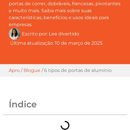
portas de correr, dobráveis, francesas, pivotantes
e muito mais. Saiba mais sobre suas
características, benefícios e usos ideais para
empresas.
Escrito por:
Lee divertido
Última atualização:
10 de março de 2025
Apro
/
Blogue
/
6 tipos de portas de alumínio
Índice