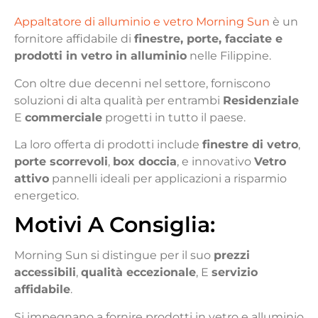
Appaltatore di alluminio e vetro Morning Sun
è un
fornitore affidabile di
finestre, porte, facciate e
prodotti in vetro in alluminio
nelle Filippine.
Con oltre due decenni nel settore, forniscono
soluzioni di alta qualità per entrambi
Residenziale
E
commerciale
progetti in tutto il paese.
La loro offerta di prodotti include
finestre di vetro
,
porte scorrevoli
,
box doccia
, e innovativo
Vetro
attivo
pannelli ideali per applicazioni a risparmio
energetico.
Motivi
A
Consiglia
:
Morning Sun si distingue per il suo
prezzi
accessibili
,
qualità eccezionale
, E
servizio
affidabile
.
Si impegnano a fornire prodotti in vetro e alluminio