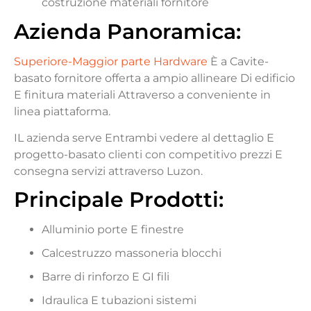
costruzione
materiali
fornitore
Azienda
Panoramica
:
Superiore-
Maggior parte
Hardware
È
a
Cavite-
basato
fornitore
offerta
a
ampio
allineare
Di
edificio
E
finitura
materiali
Attraverso
a
conveniente
in
linea
piattaforma.
IL
azienda
serve
Entrambi
vedere al dettaglio
E
progetto-
basato
clienti
con
competitivo
prezzi
E
consegna
servizi
attraverso
Luzon.
Principale
Prodotti
:
Alluminio
porte
E
finestre
Calcestruzzo
massoneria
blocchi
Barre di rinforzo
E
GI
fili
Idraulica
E
tubazioni
sistemi