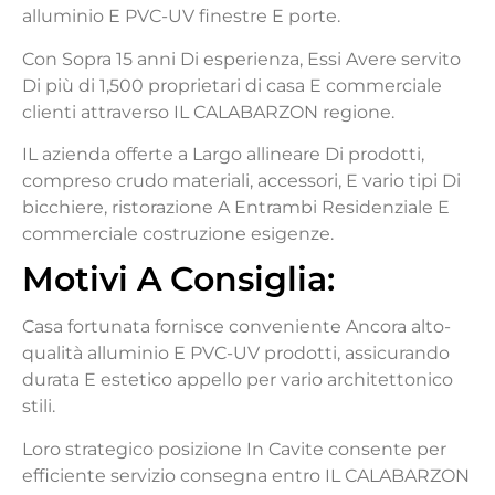
alluminio
E
PVC-UV
finestre
E
porte.
Con
Sopra
15
anni
Di
esperienza,
Essi
Avere
servito
Di più
di
1,500
proprietari di casa
E
commerciale
clienti
attraverso
IL
CALABARZON
regione.
IL
azienda
offerte
a
Largo
allineare
Di
prodotti,
compreso
crudo
materiali,
accessori,
E
vario
tipi
Di
bicchiere,
ristorazione
A
Entrambi
Residenziale
E
commerciale
costruzione
esigenze.
Motivi
A
Consiglia
:
Casa fortunata
fornisce
conveniente
Ancora
alto-
qualità
alluminio
E
PVC-UV
prodotti,
assicurando
durata
E
estetico
appello
per
vario
architettonico
stili.
Loro
strategico
posizione
In
Cavite
consente
per
efficiente
servizio
consegna
entro
IL
CALABARZON