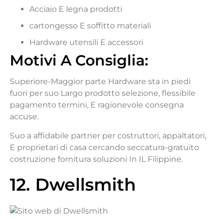
Acciaio
E
legna
prodotti
cartongesso
E
soffitto
materiali
Hardware
utensili
E
accessori
Motivi
A
Consiglia
:
Superiore-
Maggior parte
Hardware
sta in piedi
fuori
per
suo
Largo
prodotto
selezione,
flessibile
pagamento
termini,
E
ragionevole
consegna
accuse.
Suo
a
affidabile
partner
per
costruttori,
appaltatori,
E
proprietari di casa
cercando
seccatura-
gratuito
costruzione
fornitura
soluzioni
In
IL
Filippine.
12. Dwellsmith