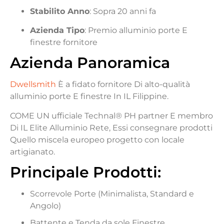
Stabilito
Anno
:
Sopra
20
anni
fa
Azienda
Tipo
:
Premio
alluminio
porte
E
finestre
fornitore
Azienda
Panoramica
Dwellsmith
È
a
fidato
fornitore
Di
alto-
qualità
alluminio
porte
E
finestre
In
IL
Filippine.
COME
UN
ufficiale
Technal®
PH
partner
E
membro
Di
IL
Elite
Alluminio
Rete,
Essi
consegnare
prodotti
Quello
miscela
europeo
progetto
con
locale
artigianato.
Principale
Prodotti
:
Scorrevole
Porte (
Minimalista,
Standard e
Angolo)
Battente e
Tenda da sole
Finestre